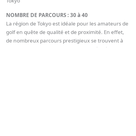
Tokyo
NOMBRE DE PARCOURS : 30 à 40
La région de Tokyo est idéale pour les amateurs de
golf en quête de qualité et de proximité. En effet,
de nombreux parcours prestigieux se trouvent à
moins d’une heure du centre-ville. Grâce à une
excellente accessibilité
, vous pouvez jouer
facilement en semaine comme le week-end. De
plus, les infrastructures sont modernes et les
tracés variés. Que vous choisissiez un club privé ou
un golf public, chaque parcours offre une
expérience sérieuse.
Découvrir