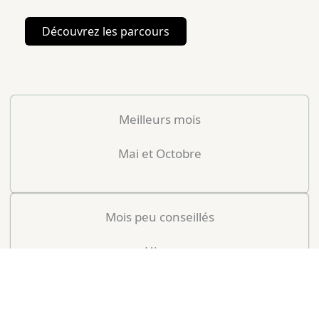
Découvrez les parcours
Meilleurs mois
Mai et Octobre
Mois peu conseillés
Hiver
Mois
T° Moy (°C)
Pluie (Nb J)
Notre avis