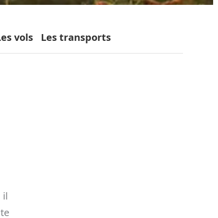
Les vols
Les transports
s
il
nte