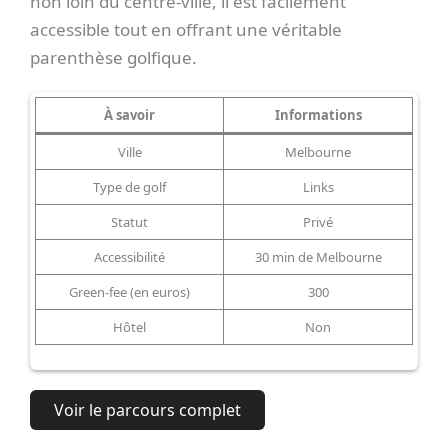
non loin du centre-ville, il est facilement
accessible tout en offrant une véritable
parenthèse golfique.
À savoir
Informations
Ville
Melbourne
Type de golf
Links
Statut
Privé
Accessibilité
30 min de Melbourne
Green-fee (en euros)
300
Hôtel
Non
Voir le parcours complet