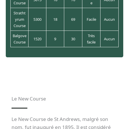
Course
e
Stratht
yrum
5300
18
69
Facile
Aucun
Course
Balgove
Très
1520
9
30
Aucun
Course
facile
Le New Course
Le New Course de St Andrews, malgré son
nom, fut inauguré en 1895. Il est considéré