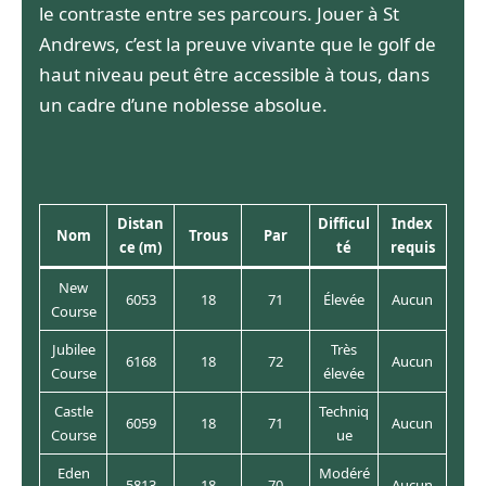
le contraste entre ses parcours. Jouer à St
Andrews, c’est la preuve vivante que le golf de
haut niveau peut être accessible à tous, dans
un cadre d’une noblesse absolue.
Distan
Difficul
Index
Nom
Trous
Par
ce (m)
té
requis
New
6053
18
71
Élevée
Aucun
Course
Jubilee
Très
6168
18
72
Aucun
Course
élevée
Castle
Techniq
6059
18
71
Aucun
Course
ue
Eden
Modéré
5813
18
70
Aucun