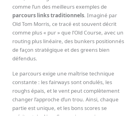
comme l’un des meilleurs exemples de
parcours links traditionnels
. Imaginé par
Old Tom Morris, ce tracé est souvent décrit
comme plus « pur » que l’Old Course, avec un
routing plus linéaire, des bunkers positionnés
de façon stratégique et des greens bien
défendus.
Le parcours exige une maîtrise technique
constante : les fairways sont ondulés, les
roughs épais, et le vent peut complètement
changer l’approche d’un trou. Ainsi, chaque
partie est unique, et les bons scores se
méritent. Le New Course impressionne par
son équilibre : ni trop long, ni trop indulgent, il
séduit les puristes comme les joueurs