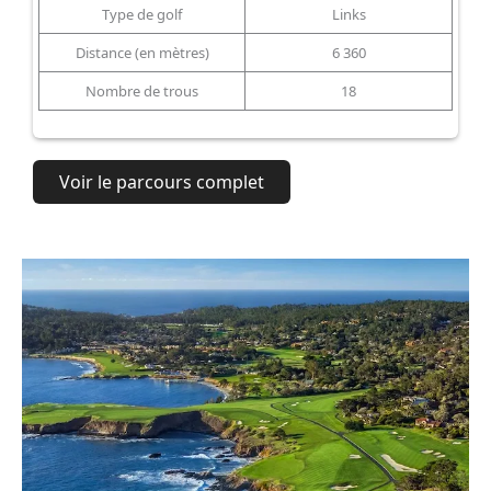
Type de golf
Links
Distance (en mètres)
6 360
Nombre de trous
18
Voir le parcours complet