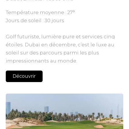
Température moyenne : 27°
Jours de soleil : 30 jours
Golf futuriste, lumière pure et services cinq
étoiles. Dubaï en décembre, c’est le luxe au
soleil sur des parcours parmi les plus
impressionnants au monde.
Découvrir