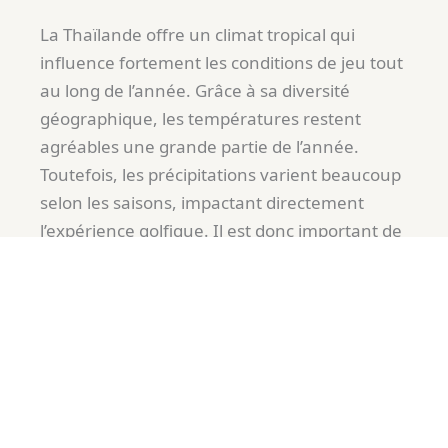
La Thaïlande offre un climat tropical qui
influence fortement les conditions de jeu tout
au long de l’année. Grâce à sa diversité
géographique, les températures restent
agréables une grande partie de l’année.
Toutefois, les précipitations varient beaucoup
selon les saisons, impactant directement
l’expérience golfique. Il est donc important de
bien choisir votre période de voyage.
Les meilleurs mois pour jouer au golf en
Thaïlande se situent entre novembre et
février
, période où le climat est sec, les
températures sont douces et les greens
parfaitement entretenus. En revanche, les
mois de mai à octobre sont marqués par la