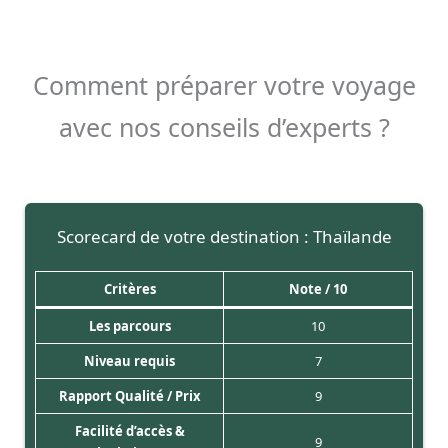
Comment préparer votre voyage
avec nos conseils d’experts ?
Scorecard de votre destination : Thaïlande
Critères
Note / 10
Les parcours
10
Niveau requis
7
Rapport Qualité / Prix
9
Facilité d’accès &
9