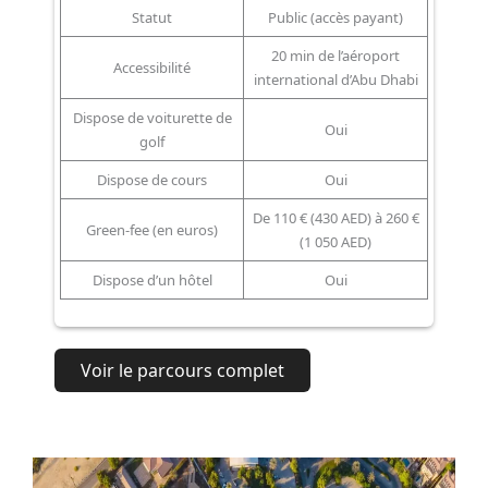
Statut
Public (accès payant)
20 min de l’aéroport
Accessibilité
international d’Abu Dhabi
Dispose de voiturette de
Oui
golf
Dispose de cours
Oui
De 110 € (430 AED) à 260 €
Green-fee (en euros)
(1 050 AED)
Dispose d’un hôtel
Oui
Voir le parcours complet