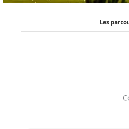
Les parco
C