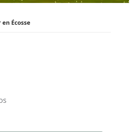
r en Écosse
os