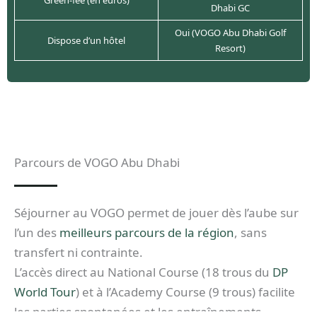
Green-fee (en euros)
Dhabi GC
Oui (VOGO Abu Dhabi Golf
Dispose d’un hôtel
Resort)
Parcours de VOGO Abu Dhabi
Séjourner au VOGO permet de jouer dès l’aube sur
l’un des
meilleurs parcours de la région
, sans
transfert ni contrainte.
L’accès direct au National Course (18 trous du
DP
World Tour
) et à l’Academy Course (9 trous) facilite
les parties spontanées et les entraînements