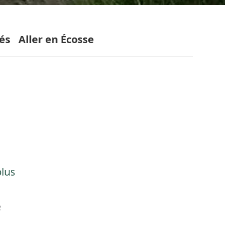
tés
Aller en Écosse
plus
e