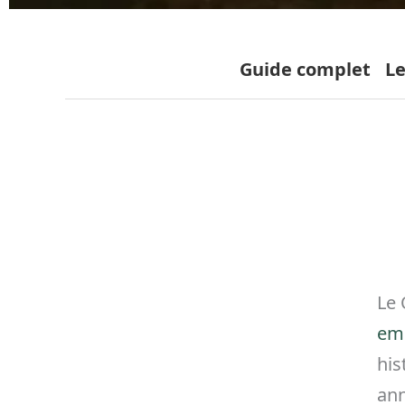
Guide complet
Le
Le
emb
his
ann