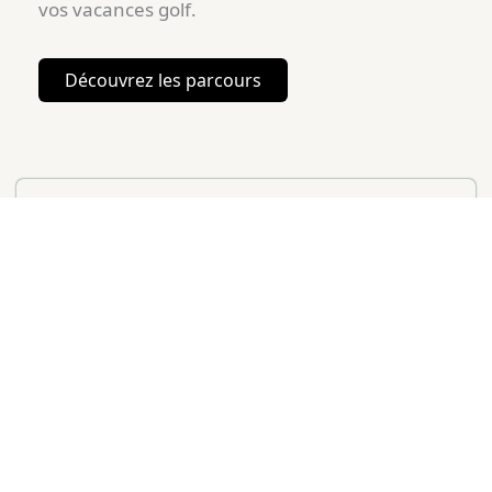
vos vacances golf.
Découvrez les parcours
Meilleurs mois
Mai à Séptembre
Mois peu conseillés
Hiver