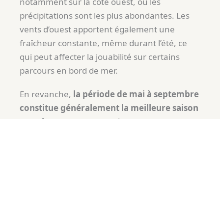
notamment sur la côte ouest, où les
précipitations sont les plus abondantes. Les
vents d’ouest apportent également une
fraîcheur constante, même durant l’été, ce
qui peut affecter la jouabilité sur certains
parcours en bord de mer.
En revanche,
la période de mai à septembre
constitue généralement la meilleure saison
pour jouer
, car les températures sont plus
agréables et les journées plus longues. Juillet
et août sont les mois les plus secs et les plus
doux, ce qui favorise des conditions idéales
sur les greens. Cependant, il faut éviter
novembre à février, car les températures plus
froides et les pluies persistantes réduisent
considérablement l’expérience. Ainsi, bien