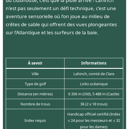
du clubhouse, c’est que la pluie arrive ! Lahinch
n’est pas seulement un défi technique, c’est une
aventure sensorielle où l’on joue au milieu de
crêtes de sable qui offrent des vues plongeantes
sur l’Atlantique et les surfeurs de la baie.
À savoir
Informations
Ville
Lahinch, comté de Clare
Type de golf
Links océanique
Distance (en mètres)
6 356 m (Old), 5 488 m (Castle)
Nombre de trous
36 (2 x 18 trous)
Handicap officiel certifié (Index
Index requis
≤ 24 pour les messieurs et ≤ 32
pour les dames)