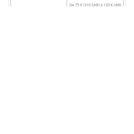
De 75 € (310 SAR) à 120 € (490
Green-fee (en euros)
SAR)
Dispose d’un hôtel
Non
Voir le parcours complet