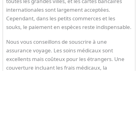
toutes les grandes villes, et les cartes bancaires
internationales sont largement acceptées.
Cependant, dans les petits commerces et les
souks, le paiement en espèces reste indispensable.
Nous vous conseillons de souscrire à une
assurance voyage. Les soins médicaux sont
excellents mais coûteux pour les étrangers. Une
couverture incluant les frais médicaux, la
responsabilité civile et l’annulation de voyage est
donc essentielle. Pour ceux qui vont
jouer au golf
en Arabie Saoudite
, certaines assurances
spécialisées offrent une protection contre la perte
ou l’endommagement des clubs. Il est donc
préférable de vérifier ces détails avant de partir
pour éviter toute mauvaise surprise.