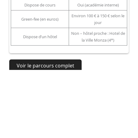
Dispose de cours
Oui (académie interne)
Environ 100 € à 150 € selon le
Green-fee (en euros)
jour
Non – hôtel proche : Hotel de
Dispose d’un hôtel
la Ville Monza (4*)
Voir le parcours complet