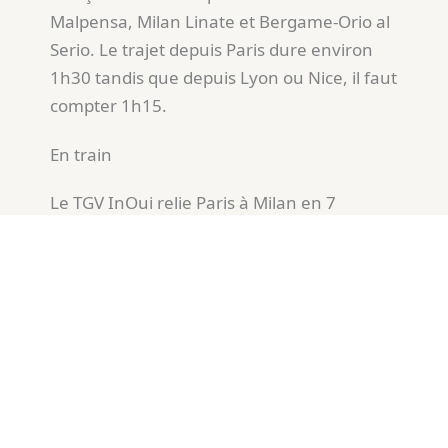
Malpensa, Milan Linate et Bergame-Orio al
Serio. Le trajet depuis Paris dure environ
1h30 tandis que depuis Lyon ou Nice, il faut
compter 1h15.
En train
Le TGV InOui relie Paris à Milan en 7
heures, offrant une alternative écologique
et confortable. Trenitalia propose
également des trains à grande vitesse
entre Paris et Milan, avec un temps de
trajet similaire. Des liaisons existent aussi
depuis Lyon et Marseille, avec des
correspondances à Turin.
En Voiture depuis la France