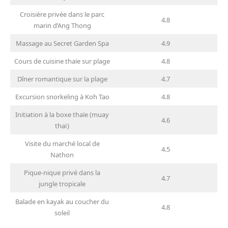
Croisière privée dans le parc
4.8
marin d’Ang Thong
Massage au Secret Garden Spa
4.9
Cours de cuisine thaïe sur plage
4.8
Dîner romantique sur la plage
4.7
Excursion snorkeling à Koh Tao
4.8
Initiation à la boxe thaïe (muay
4.6
thaï)
Visite du marché local de
4.5
Nathon
Pique-nique privé dans la
4.7
jungle tropicale
Balade en kayak au coucher du
4.8
soleil