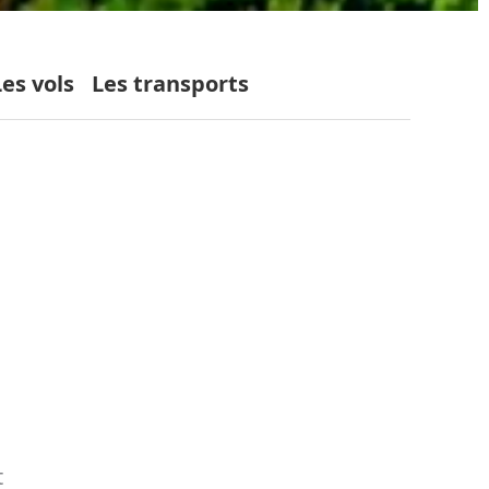
Les vols
Les transports
t