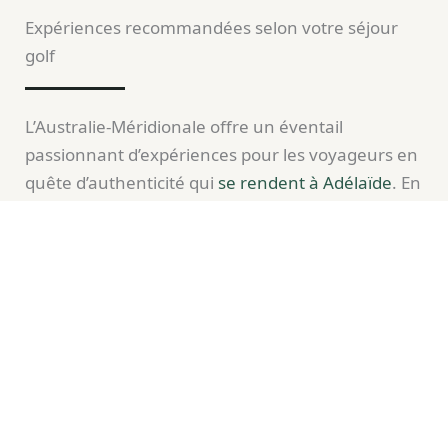
Expériences recommandées selon votre séjour
golf
L’Australie-Méridionale offre un éventail
passionnant d’expériences pour les voyageurs en
quête d’authenticité qui
se rendent à Adélaïde
. En
effet, au-delà du célèbre outback, on peut
explorer les Flinders Ranges, qui proposent des
sentiers de randonnée spectaculaires. Par
ailleurs, ceux qui aiment les sensations fortes
peuvent s’essayer au sandboard à Little Sahara
ou au kayak dans les méandres tranquilles de la
Murray River.
Ensuite, les amateurs de détente trouveront leur