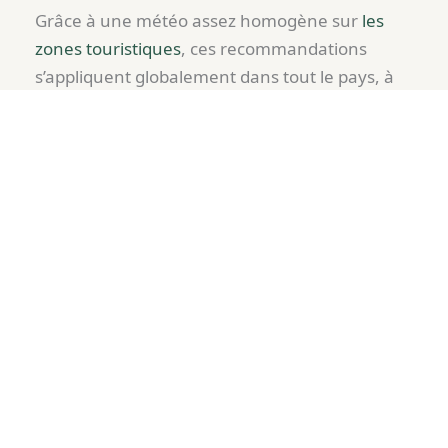
Grâce à une météo assez homogène sur
les
zones touristiques
, ces recommandations
s’appliquent globalement dans tout le pays, à
l’exception de la Patagonie et de la Cordillère
où les écarts sont plus marqués.
Découvrez les parcours
Meilleurs mois
Octobre à Avril