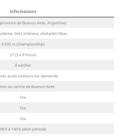
Informations
 (province de Buenos Aires, Argentine)
erne, links intérieur, obstacles d’eau
6 835 m (championship)
27 (3 x 9 trous)
À vérifier
avec accès visiteurs sur demande
 min du centre de Buenos Aires
Oui
Oui
Oui
90 € à 140 € selon période