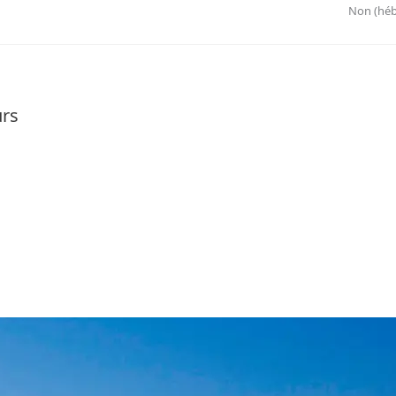
Non (héb
urs