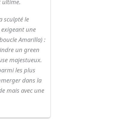
 ultime.
a sculpté le
, exigeant une
boucle Amarilla) :
eindre un green
ouse majestueux.
parmi les plus
immerger dans la
ide mais avec une