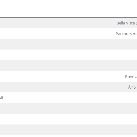
Bella Vista
Parcours mod
Privé 
À 45
lf