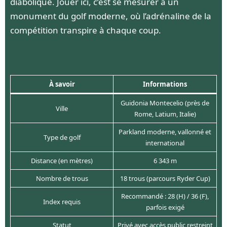
diabolique. Jouer ici, c’est se mesurer à un
monument du golf moderne, où l’adrénaline de la
compétition transpire à chaque coup.
À savoir
Informations
Guidonia Montecelio (près de
Ville
Rome, Latium, Italie)
Parkland moderne, vallonné et
Type de golf
international
Distance (en mètres)
6 343 m
Nombre de trous
18 trous (parcours Ryder Cup)
Recommandé : 28 (H) / 36 (F),
Index requis
parfois exigé
Statut
Privé avec accès public restreint