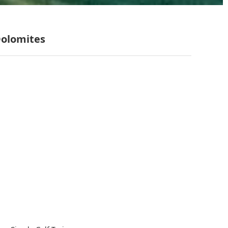
Dolomites
s