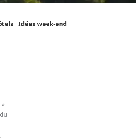
ôtels
Idées week-end
re
 du
t
,