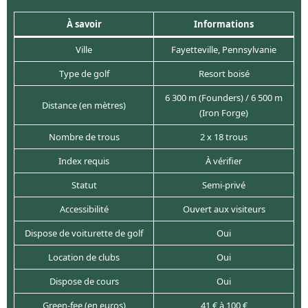
À savoir
Informations
Ville
Fayetteville, Pennsylvanie
Type de golf
Resort boisé
6 300 m (Founders) / 6 500 m
Distance (en mètres)
(Iron Forge)
Nombre de trous
2 x 18 trous
Index requis
À vérifier
Statut
Semi-privé
Accessibilité
Ouvert aux visiteurs
Dispose de voiturette de golf
Oui
Location de clubs
Oui
Dispose de cours
Oui
Green-fee (en euros)
41 € à 100 €