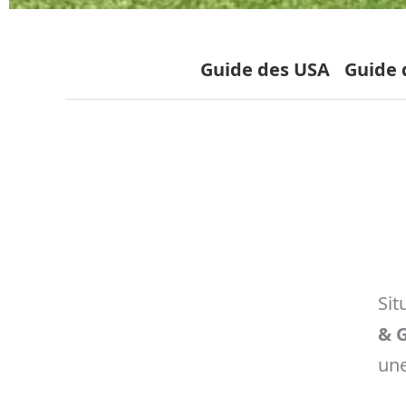
Guide des USA
Guide d
Sit
& G
une