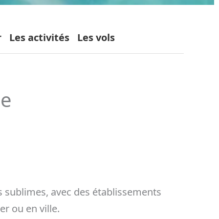
r
Les activités
Les vols
de
ges sublimes, avec des établissements
r ou en ville.