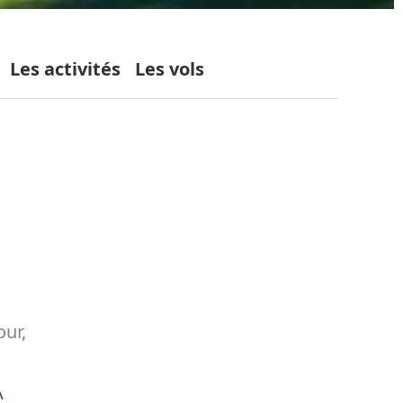
Les activités
Les vols
our,
,
A