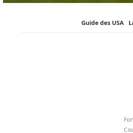
Guide des USA
L
Fon
Cou