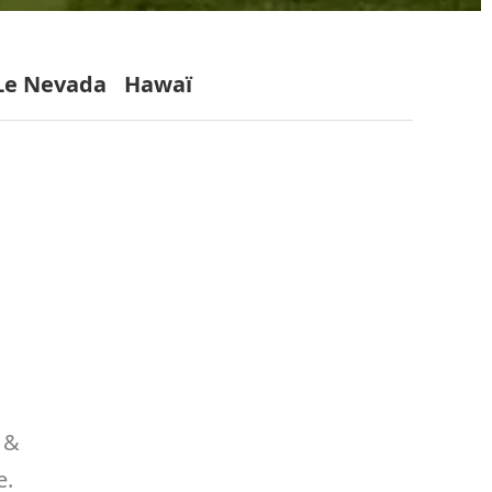
Le Nevada
Hawaï
f &
e.