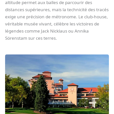
altitude permet aux balles de parcourir des
distances supérieures, mais la technicité des tracés
exige une précision de métronome. Le club-house,
véritable musée vivant, célèbre les victoires de
légendes comme Jack Nicklaus ou Annika
Sörenstam sur ces terres.