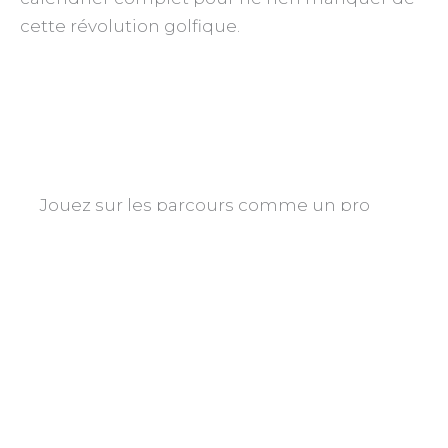
cette révolution golfique.
Jouez sur les parcours comme un pro
La saison 2026 du LIV Golf League s’articule
autour de 14 événements mondiaux. Chaque
tournoi se dispute sur trois jours (54 trous),
sans cut, garantissant la présence de toutes
les stars jusqu’au dimanche. Notez l’arrivée de
nouvelles étapes historiques comme celle en
Afrique du Sud.