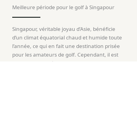
Meilleure période pour le golf à Singapour
Singapour, véritable joyau d’Asie, bénéficie
d’un climat équatorial chaud et humide toute
l’année, ce qui en fait une destination prisée
pour les amateurs de golf. Cependant, il est
crucial de connaître les conditions
météorologiques pour optimiser votre
expérience. En effet, la température
moyenne tourne autour de 27°C, avec des
averses fréquentes mais généralement
brèves. D’ailleurs, grâce à la modernité de ses
infrastructures, même la pluie devient un
obstacle mineur pour jouer.