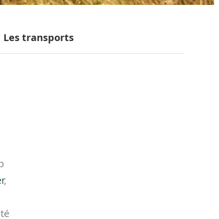
Les transports
b
r
,
ité