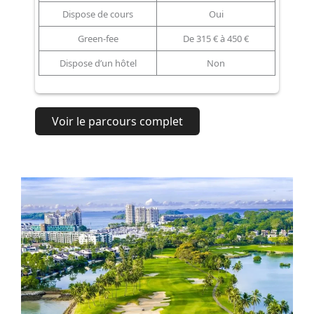
Dispose de cours
Oui
Green-fee
De 315 € à 450 €
Dispose d’un hôtel
Non
Voir le parcours complet