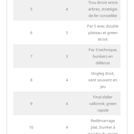
Trou étroit entre
5
4
arbres, stratégie
de fer conseillée
Par 5 avec double
6
5
plateau et green
étroit
Par 3 technique,
7
3
bunkers en
défense
Dogleg droit,
8
4
vent souvent en
jeu
Final d’aller
9
4
vallonné, green
rapide
Redémarrage
10
4
plat, bunker à
gauche du green