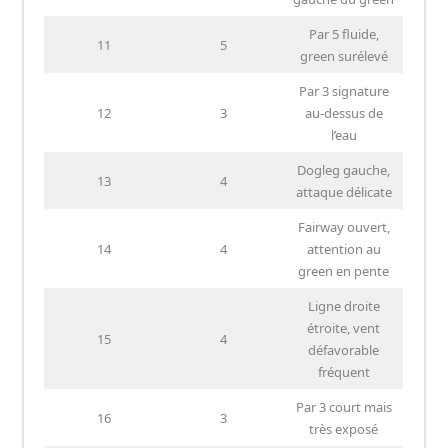
Par 5 fluide,
11
5
green surélevé
Par 3 signature
12
3
au-dessus de
l’eau
Dogleg gauche,
13
4
attaque délicate
Fairway ouvert,
14
4
attention au
green en pente
Ligne droite
étroite, vent
15
4
défavorable
fréquent
Par 3 court mais
16
3
très exposé