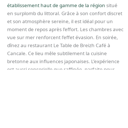
établissement haut de gamme de la région
situé
en surplomb du littoral. Grâce à son confort discret
et son atmosphère sereine, il est idéal pour un
moment de repos après l’effort. Les chambres avec
vue sur mer renforcent l’effet évasion. En soirée,
dînez au restaurant Le Table de Breizh Café à
Cancale. Ce lieu mêle subtilement la cuisine
bretonne aux influences japonaises. L’expérience
est aussi sensorielle que raffinée, parfaite pour
une soirée à deux mémorable.
Jour 2
Partez à la découverte du Cap Fréhel, l’un des plus
beaux panoramas de Bretagne. La randonnée
côtière est accessible et spectaculaire. Elle offre un