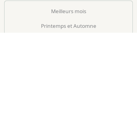
Meilleurs mois
Printemps et Automne
Mois peu conseillés
Juillet et Août
Mois
T° Moy (°C)
Pluie (Nb J)
Notre avis
Janvier
16°C
5 jours
Correct
Février
18°C
4 jours
Correct
Mars
21°C
3 jours
Bon
Avril
24°C
3 jours
Très bon