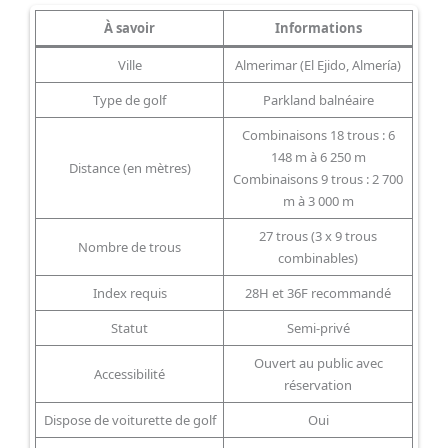
À savoir
Informations
Ville
Almerimar (El Ejido, Almería)
Type de golf
Parkland balnéaire
Combinaisons 18 trous : 6
148 m à 6 250 m
Distance (en mètres)
Combinaisons 9 trous : 2 700
m à 3 000 m
27 trous (3 x 9 trous
Nombre de trous
combinables)
Index requis
28H et 36F recommandé
Statut
Semi-privé
Ouvert au public avec
Accessibilité
réservation
Dispose de voiturette de golf
Oui