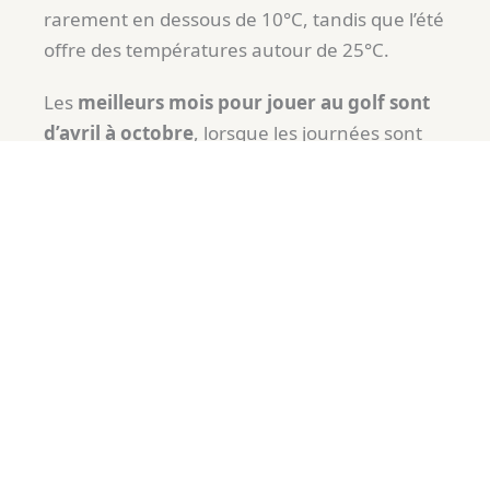
rarement en dessous de 10°C, tandis que l’été
offre des températures autour de 25°C.
Les
meilleurs mois pour jouer au golf sont
d’avril à octobre
, lorsque les journées sont
longues et les précipitations faibles. En
particulier, mai, juin et septembre offrent des
conditions optimales, avec des températures
douces et peu de pluie. En revanche,
décembre et janvier sont moins favorables en
raison des précipitations plus fréquentes, bien
que certaines journées restent propices à la
pratique du golf.
Mois
T° Moy (°C)
Pluie (Nb J)
Notre avis
Janvier
11
15
Déconseillé