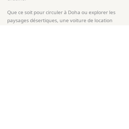
Que ce soit pour circuler à Doha ou explorer les
paysages désertiques, une voiture de location
offre flexibilité et confort. Il est possible de
récupérer son véhicule directement à l’aéroport,
facilitant ainsi l’organisation du séjour. Pour
choisir la meilleure offre, l’utilisation de notre
comparateur de location permet d’accéder aux
options les plus avantageuses.
Agence
Agence à
disponible au
SUV disponible
l’aéroport
Qatar
Hertz
Oui
Oui
Avis
Oui
Oui