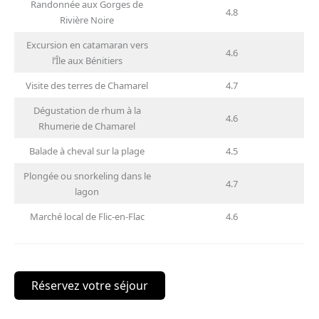
Randonnée aux Gorges de
4.8
Rivière Noire
Excursion en catamaran vers
4.6
l’Île aux Bénitiers
Visite des terres de Chamarel
4.7
Dégustation de rhum à la
4.6
Rhumerie de Chamarel
Balade à cheval sur la plage
4.5
Plongée ou snorkeling dans le
4.7
lagon
Marché local de Flic-en-Flac
4.6
Réservez votre séjour