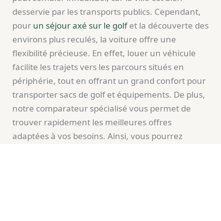
desservie par les transports publics. Cependant,
pour
un séjour axé sur le golf
et la découverte des
environs plus reculés, la voiture offre une
flexibilité précieuse. En effet, louer un véhicule
facilite les trajets vers les parcours situés en
périphérie, tout en offrant un grand confort pour
transporter sacs de golf et équipements. De plus,
notre comparateur spécialisé vous permet de
trouver rapidement les meilleures offres
adaptées à vos besoins. Ainsi, vous pourrez
profiter pleinement de votre séjour sans
contrainte horaire, avec un SUV si nécessaire
pour plus d’espace. En somme, louer une voiture
est une solution idéale pour les voyageurs
cherchant autonomie et rapidité pour se rendre
sur
les meilleurs parcours de la région
.