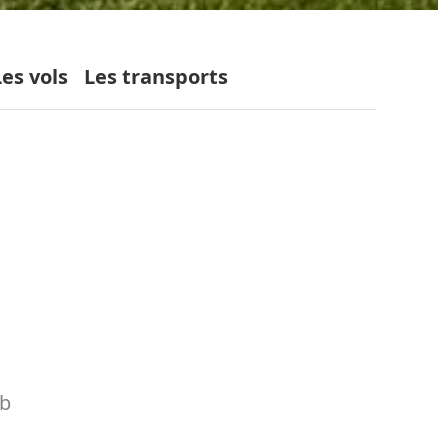
Les vols
Les transports
ub