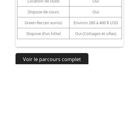
Location de clubs
Oui
Dispose de cours
Oui
Green-fee (en euros)
Environ 280 à 400 $ USD
Dispose d’un hôtel
Oui (Cottages et villas)
Voir le parcours complet