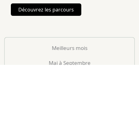
Découvrez les parcours
Meilleurs mois
Mai à Septembre
Mois peu conseillés
Décembre à Février
Mois
T° Moy (°C)
Pluie (Nb J)
Notre avis