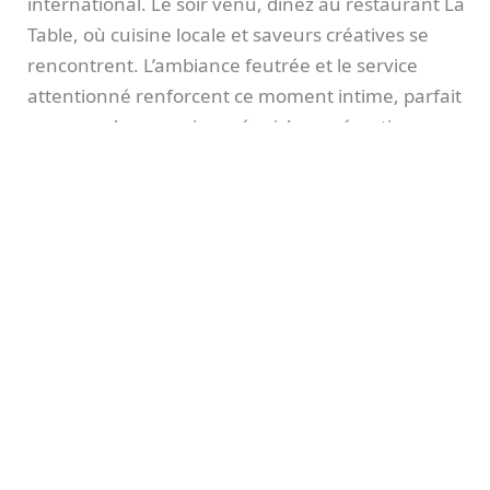
international. Le soir venu, dînez au restaurant La
Table, où cuisine locale et saveurs créatives se
rencontrent. L’ambiance feutrée et le service
attentionné renforcent ce moment intime, parfait
pour conclure une journée riche en émotions.
Jour 2
Après un petit déjeuner face au lac, partez pour
une croisière privée sur le Léman. Ce moment
suspendu permet de découvrir la région
autrement, dans une atmosphère apaisante et
romantique. L’après-midi, détendez-vous dans le
spa de l’hôtel ou optez pour une balade dans les
jardins botaniques d’Évian. Ce dernier détour
nature prolonge l’élégance de votre séjour avant le
retour.