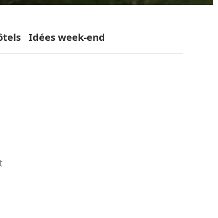
ôtels
Idées week-end
t